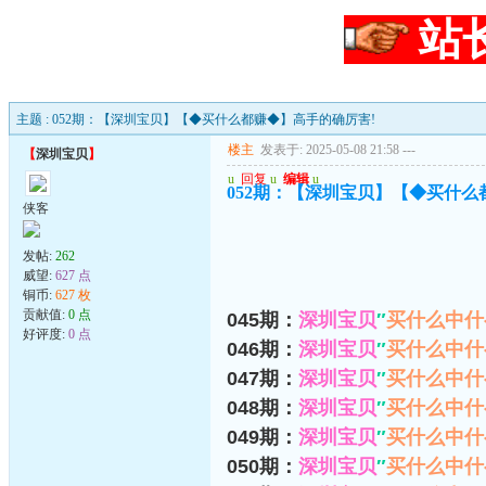
站
主题 : 052期：【深圳宝贝】【◆买什么都赚◆】高手的确厉害!
楼主
发表于: 2025-05-08 21:58
---
【
深圳宝贝
】
u
回复
u
编辑
u
052期：【深圳宝贝】【◆买什么
侠客
发帖:
262
威望:
627 点
铜币:
627 枚
贡献值:
0 点
045期：
深圳宝贝
″
买什么中什
好评度:
0 点
046期：
深圳宝贝
″
买什么中什
047期：
深圳宝贝
″
买什么中什
048期：
深圳宝贝
″
买什么中什
049期：
深圳宝贝
″
买什么中什
050期：
深圳宝贝
″
买什么中什