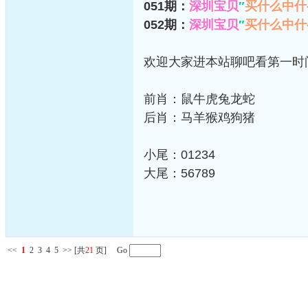
051期：
深圳宝贝
″
买什么中什
052期：
深圳宝贝
″
买什么中什
欢迎大家进本站聊吧看第一时
前肖：鼠牛虎兔龙蛇
后肖：马羊猴鸡狗猪
小尾：01234
大尾：56789
<<
1
2
3
4
5
>>
[共
21
页] Go