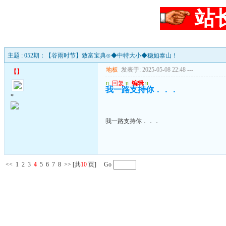
站
主题 : 052期：【谷雨时节】致富宝典⊙◆中特大小◆稳如泰山！
地板
发表于: 2025-05-08 22:48
---
【
】
u
回复
u
编辑
u
我一路支持你．．．
*
我一路支持你．．．
<<
1
2
3
4
5
6
7
8
>>
[共
10
页] Go