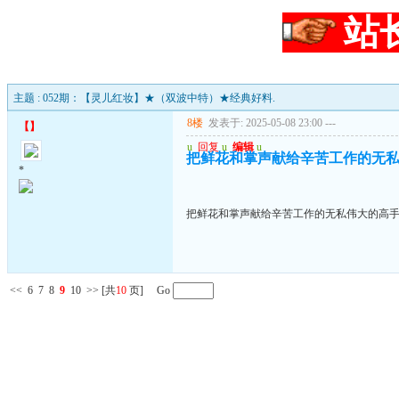
站
主题 : 052期：【灵儿红妆】★（双波中特）★经典好料.
8楼
发表于: 2025-05-08 23:00
---
【
】
u
回复
u
编辑
u
把鲜花和掌声献给辛苦工作的无
*
把鲜花和掌声献给辛苦工作的无私伟大的高
<<
6
7
8
9
10
>>
[共
10
页] Go