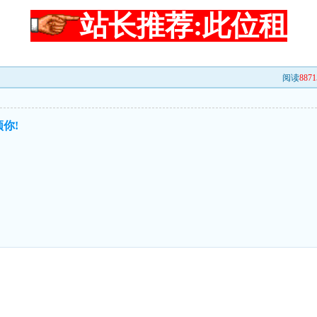
站长推荐:此位租
阅读
8871
顶你!