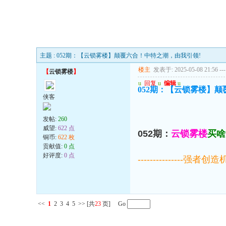
主题 : 052期：【云锁雾楼】颠覆六合！中特之潮，由我引领!
楼主
发表于: 2025-05-08 21:56
---
【
云锁雾楼
】
u
回复
u
编辑
u
052期：【云锁雾楼】
侠客
发帖:
260
威望:
622 点
052期：
云锁雾楼
买啥
铜币:
622 枚
贡献值:
0 点
好评度:
0 点
---------------强者创
<<
1
2
3
4
5
>>
[共
23
页] Go