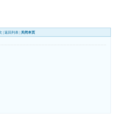
次 |
返回列表
|
关闭本页