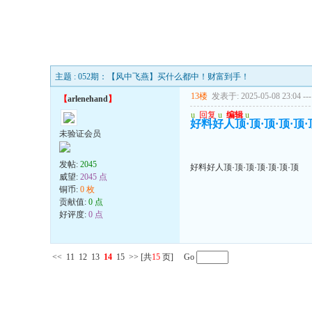
主题 : 052期：【风中飞燕】买什么都中！财富到手！
13楼
发表于: 2025-05-08 23:04
---
【
arlenehand
】
u
回复
u
编辑
u
好料好人顶·顶·顶·顶·顶·
未验证会员
发帖:
2045
好料好人顶·顶·顶·顶·顶·顶·顶
威望:
2045 点
铜币:
0 枚
贡献值:
0 点
好评度:
0 点
<<
11
12
13
14
15
>>
[共
15
页] Go