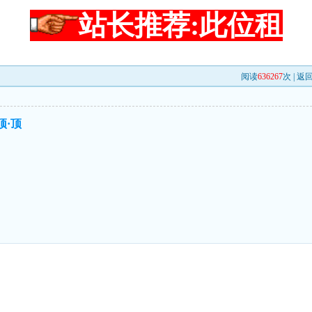
站长推荐:此位租
阅读
636267
次 |
返
顶·顶