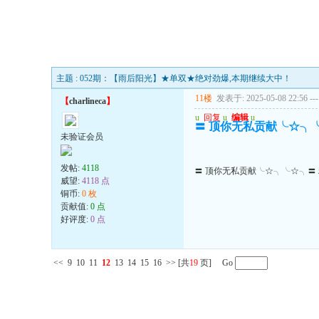
主题 : 052期：【雨后阳光】★单双★绝对劲爆,本期继续大中！
11楼
发表于: 2025-05-08 22:56
---
【
charlineca
】
u
回复
u
编辑
u
〓 顶你无私贡献╰☆╮
未验证会员
发帖:
4118
〓 顶你无私贡献╰☆╮╰☆╮〓
威望:
4118 点
铜币:
0 枚
贡献值:
0 点
好评度:
0 点
<<
9
10
11
12
13
14
15
16
>>
[共
19
页] Go