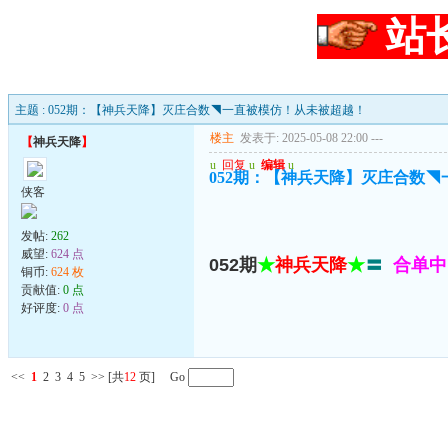
站
主题 : 052期：【神兵天降】灭庄合数◥一直被模仿！从未被超越！
楼主
发表于: 2025-05-08 22:00
---
【
神兵天降
】
u
回复
u
编辑
u
052期：【神兵天降】灭庄合数
侠客
发帖:
262
威望:
624 点
052期
★
神兵天降
★
〓
合单中
铜币:
624 枚
贡献值:
0 点
好评度:
0 点
<<
1
2
3
4
5
>>
[共
12
页] Go