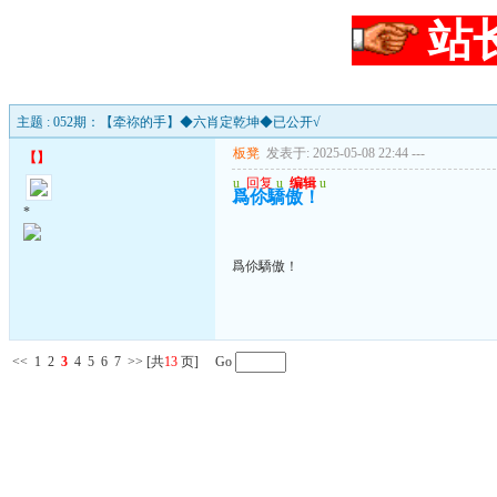
站
主题 : 052期：【牵祢的手】◆六肖定乾坤◆已公开√
板凳
发表于: 2025-05-08 22:44
---
【
】
u
回复
u
编辑
u
爲伱驕傲！
*
爲伱驕傲！
<<
1
2
3
4
5
6
7
>>
[共
13
页] Go