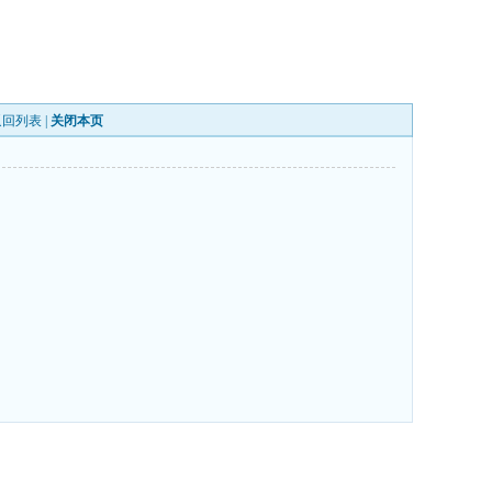
返回列表
|
关闭本页