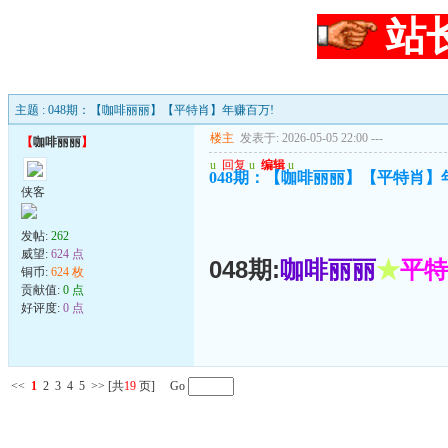
站
主题 : 048期：【咖啡丽丽】【平特肖】年赚百万!
楼主
发表于: 2026-05-05 22:00
---
【
咖啡丽丽
】
u
回复
u
编辑
u
048期：【咖啡丽丽】【平特肖】
侠客
发帖:
262
威望:
624 点
048期:
咖啡丽丽
★
平特
铜币:
624 枚
贡献值:
0 点
好评度:
0 点
<<
1
2
3
4
5
>>
[共
19
页] Go