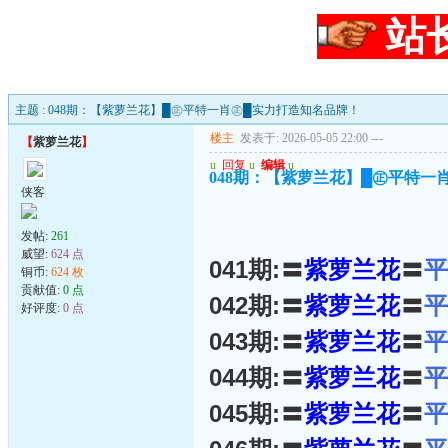
站
主题 : 048期：【紫萝兰花】█㊣平特一肖㊣█实力打造知名品牌！
楼主
发表于: 2026-05-05 22:00
---
【
紫萝兰花
】
u
回复
u
编辑
u
048期：【紫萝兰花】█㊣平特一
侠客
发帖:
261
威望:
624 点
041期:〓
紫萝兰花
〓
平
铜币:
624 枚
贡献值:
0 点
042期:〓
紫萝兰花
〓
平
好评度:
0 点
043期:〓
紫萝兰花
〓
平
044期:〓
紫萝兰花
〓
平
045期:〓
紫萝兰花
〓
平