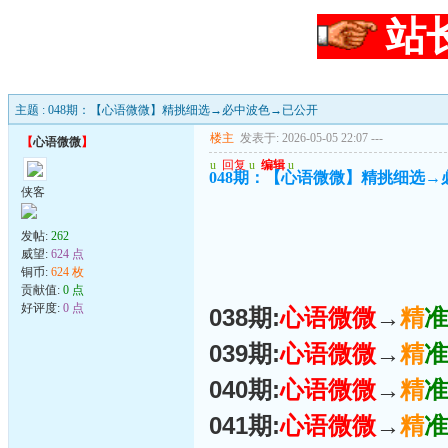
站
主题 : 048期：【心语微微】精挑细选→必中波色→已公开
楼主
发表于: 2026-05-05 22:07
---
【
心语微微
】
u
回复
u
编辑
u
048期：【心语微微】精挑细选
侠客
发帖:
262
威望:
624 点
铜币:
624 枚
贡献值:
0 点
好评度:
0 点
038期:
心语微微
→
精
准
039期:
心语微微
→
精
准
040期:
心语微微
→
精
准
041期:
心语微微
→
精
准