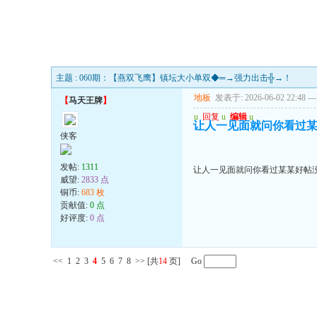
主题 : 060期：【燕双飞鹰】镇坛大小单双◆═→强力出击╬→！
地板
发表于: 2026-06-02 22:48
---
【
马天王牌
】
u
回复
u
编辑
u
让人一见面就问你看过
侠客
发帖:
1311
让人一见面就问你看过某某好帖
威望:
2833 点
铜币:
683 枚
贡献值:
0 点
好评度:
0 点
<<
1
2
3
4
5
6
7
8
>>
[共
14
页] Go