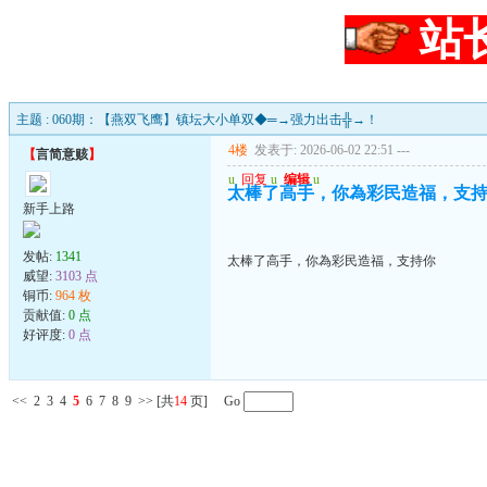
站
主题 : 060期：【燕双飞鹰】镇坛大小单双◆═→强力出击╬→！
4楼
发表于: 2026-06-02 22:51
---
【
言简意赅
】
u
回复
u
编辑
u
太棒了高手，你為彩民造福，支
新手上路
发帖:
1341
太棒了高手，你為彩民造福，支持你
威望:
3103 点
铜币:
964 枚
贡献值:
0 点
好评度:
0 点
<<
2
3
4
5
6
7
8
9
>>
[共
14
页] Go