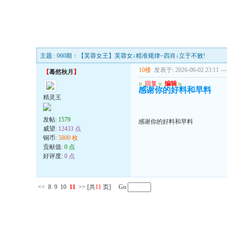
主题 : 060期：【芙蓉女王】芙蓉女↓精准规律~四肖↓立于不败!
10楼
发表于: 2026-06-02 23:11
---
【
蓦然秋月
】
u
回复
u
编辑
u
感谢你的好料和早料
精灵王
发帖:
1579
感谢你的好料和早料
威望:
12433 点
铜币:
5800 枚
贡献值:
0 点
好评度:
0 点
<<
8
9
10
11
>>
[共
11
页] Go