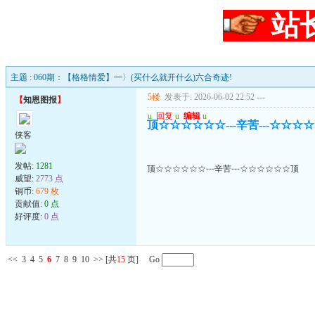
站
主题 : 060期：【格格情爱】━〉(买什么就开什么)六合奇迹!
5楼
发表于: 2026-06-02 22:52
---
【
知恩图报
】
u
回复
u
编辑
u
顶☆☆☆☆☆☆---辛苦---☆☆☆
侠客
发帖:
1281
顶☆☆☆☆☆☆---辛苦---☆☆☆☆☆☆顶
威望:
2773 点
铜币:
679 枚
贡献值:
0 点
好评度:
0 点
<<
3
4
5
6
7
8
9
10
>>
[共
15
页] Go