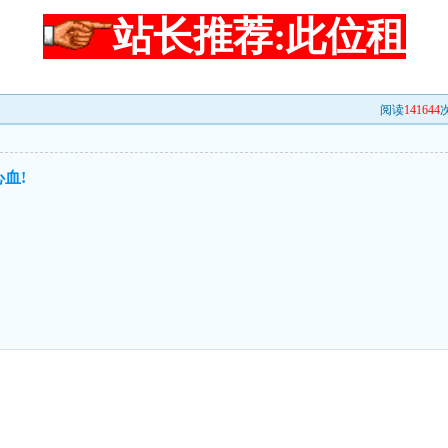
站长推荐:此位租
阅读
141644
次
血!