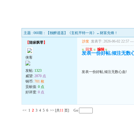
主题 : 060期：【独醉逍遥】《玄机平特一肖》←财富先锋！
沙发
发表于: 2026-06-02 22:57
---
【
随缘飘零
】
u
回复
u
编辑
u
发表一份好帖,倾注无数心
侠客
发帖:
1323
发表一份好帖,倾注无数心血!
威望:
2870 点
铜币:
701 枚
贡献值:
0 点
好评度:
0 点
<<
1
2
3
4
5
6
>>
[共
11
页] Go