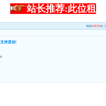
站长推荐:此位租
阅读
169329
次 |
支持原创!
!