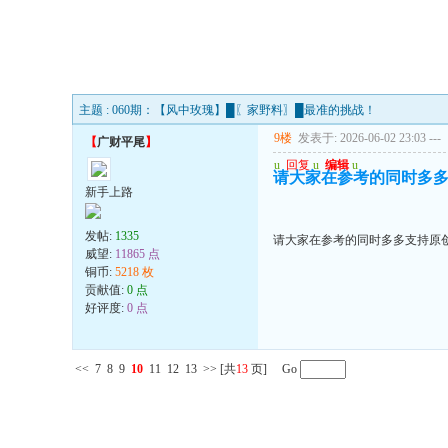
主题 : 060期：【风中玫瑰】█〖家野料〗█最准的挑战！
9楼
发表于: 2026-06-02 23:03
---
【
广财平尾
】
u
回复
u
编辑
u
请大家在参考的同时多多
新手上路
发帖:
1335
请大家在参考的同时多多支持原创
威望:
11865 点
铜币:
5218 枚
贡献值:
0 点
好评度:
0 点
<<
7
8
9
10
11
12
13
>>
[共
13
页] Go