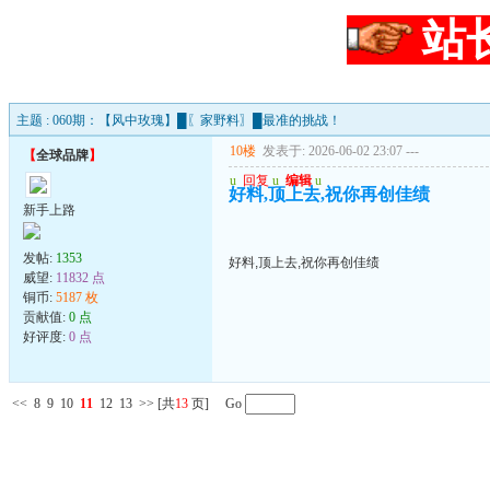
站
主题 : 060期：【风中玫瑰】█〖家野料〗█最准的挑战！
10楼
发表于: 2026-06-02 23:07
---
【
全球品牌
】
u
回复
u
编辑
u
好料,顶上去,祝你再创佳绩
新手上路
发帖:
1353
好料,顶上去,祝你再创佳绩
威望:
11832 点
铜币:
5187 枚
贡献值:
0 点
好评度:
0 点
<<
8
9
10
11
12
13
>>
[共
13
页] Go