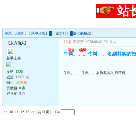
站
主题 : 060期：【风中玫瑰】█〖家野料〗█最准的挑战！
12楼
发表于: 2026-06-02 23:10
---
【
东方仙人
】
u
回复
u
编辑
u
牛料。。。牛料。。名副其实的
新手上路
发帖:
1326
牛料。。。牛料。。名副其实的扫庄料
威望:
11571 点
铜币:
5076 枚
贡献值:
0 点
好评度:
0 点
<<
10
11
12
13
>>
[共
13
页] Go