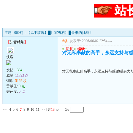
站
主题 : 060期：【风中玫瑰】█〖家野料〗█最准的挑战！
6楼
发表于: 2026-06-02 22:54
---
【
知青精杀
】
u
回复
u
编辑
u
对无私奉献的高手，永远支持与感
侠客
发帖:
1384
对无私奉献的高手，永远支持与感谢!强有力
威望:
11793 点
铜币:
5162 枚
贡献值:
0 点
好评度:
0 点
<<
4
5
6
7
8
9
10
11
>>
[共
13
页] Go