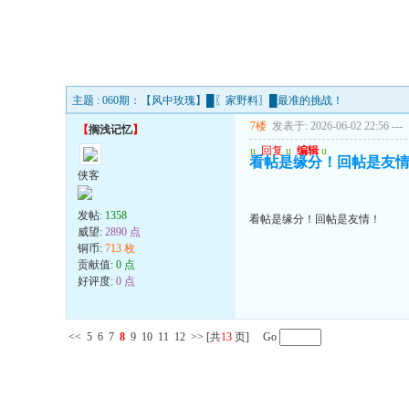
主题 : 060期：【风中玫瑰】█〖家野料〗█最准的挑战！
7楼
发表于: 2026-06-02 22:56
---
【
搁浅记忆
】
u
回复
u
编辑
u
看帖是缘分！回帖是友
侠客
发帖:
1358
看帖是缘分！回帖是友情！
威望:
2890 点
铜币:
713 枚
贡献值:
0 点
好评度:
0 点
<<
5
6
7
8
9
10
11
12
>>
[共
13
页] Go