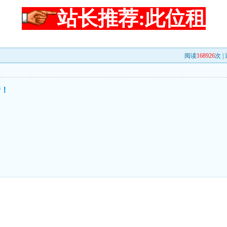
站长推荐:此位租
阅读
168926
次 |
情！