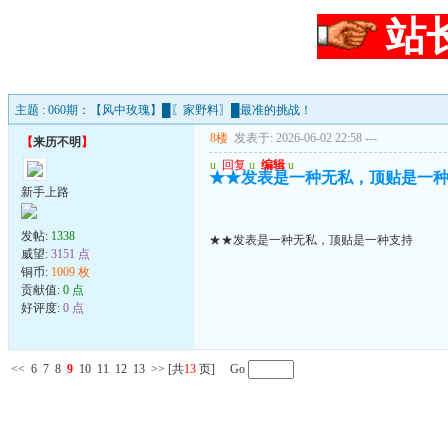
站
主题 : 060期：【风中玫瑰】█〖家野料〗█最准的挑战！
8楼
发表于: 2026-06-02 22:58
---
【
来历不明
】
u
回复
u
编辑
u
★★发表是一种无私，顶贴是一
新手上路
发帖:
1338
★★发表是一种无私，顶贴是一种支持
威望:
3151 点
铜币:
1009 枚
贡献值:
0 点
好评度:
0 点
<<
6
7
8
9
10
11
12
13
>>
[共
13
页] Go