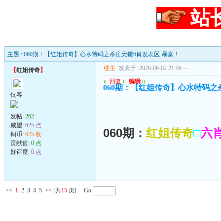
站
主题 : 060期：【红姐传奇】心水特码之杀庄无错6肖发表区-暴富！
楼主
发表于: 2026-06-02 21:56
---
【
红姐传奇
】
u
回复
u
编辑
u
060期：【红姐传奇】心水特码之
侠客
发帖:
262
威望:
625 点
060期：
红姐传奇
□
六
铜币:
625 枚
贡献值:
0 点
好评度:
0 点
<<
1
2
3
4
5
>>
[共
15
页] Go