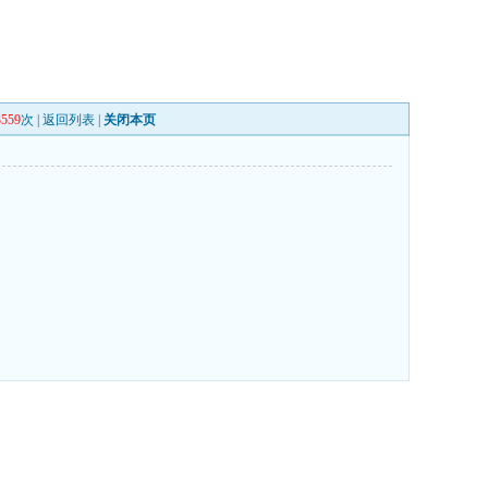
3559
次 |
返回列表
|
关闭本页