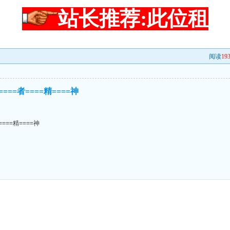
站长推荐:此位租
阅读
19
====者====精====神
====精====神