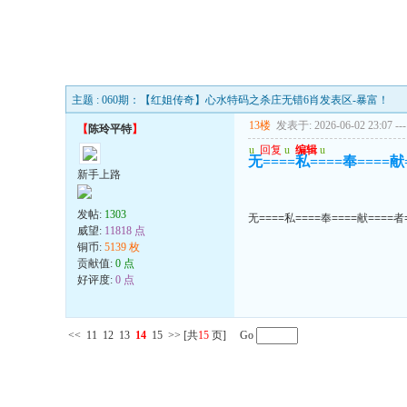
主题 : 060期：【红姐传奇】心水特码之杀庄无错6肖发表区-暴富！
13楼
发表于: 2026-06-02 23:07
---
【
陈玲平特
】
u
回复
u
编辑
u
无====私====奉====献
新手上路
发帖:
1303
无====私====奉====献====者
威望:
11818 点
铜币:
5139 枚
贡献值:
0 点
好评度:
0 点
<<
11
12
13
14
15
>>
[共
15
页] Go