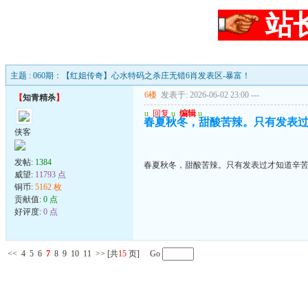
站
主题 : 060期：【红姐传奇】心水特码之杀庄无错6肖发表区-暴富！
6楼
发表于: 2026-06-02 23:00
---
【
知青精杀
】
u
回复
u
编辑
u
春夏秋冬，甜酸苦辣。只有发表
侠客
发帖:
1384
春夏秋冬，甜酸苦辣。只有发表过才知道辛
威望:
11793 点
铜币:
5162 枚
贡献值:
0 点
好评度:
0 点
<<
4
5
6
7
8
9
10
11
>>
[共
15
页] Go