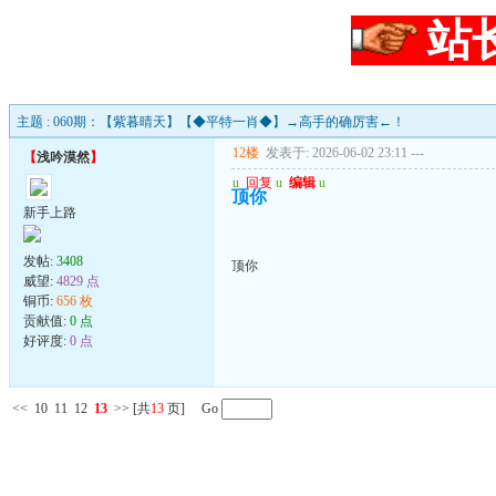
站
主题 : 060期：【紫暮晴天】【◆平特一肖◆】→高手的确厉害←！
12楼
发表于: 2026-06-02 23:11
---
【
浅吟漠然
】
u
回复
u
编辑
u
顶你
新手上路
发帖:
3408
顶你
威望:
4829 点
铜币:
656 枚
贡献值:
0 点
好评度:
0 点
<<
10
11
12
13
>>
[共
13
页] Go