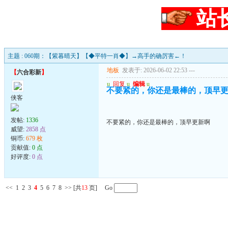
站
主题 : 060期：【紫暮晴天】【◆平特一肖◆】→高手的确厉害←！
地板
发表于: 2026-06-02 22:53
---
【
六合彩新
】
u
回复
u
编辑
u
不要紧的，你还是最棒的，顶早
侠客
发帖:
1336
不要紧的，你还是最棒的，顶早更新啊
威望:
2858 点
铜币:
679 枚
贡献值:
0 点
好评度:
0 点
<<
1
2
3
4
5
6
7
8
>>
[共
13
页] Go