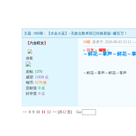
主题 : 060期：【水金火蓝】~无敌合数单双已经换新版~赚百万！
10楼
发表于: 2026-06-02 23:12
---
【
六合旺女
】
u
回复
u
编辑
u
～鲜花～掌声～鲜花～
侠客
发帖:
1370
～鲜花～掌声～鲜花～掌声
威望:
11838 点
铜币:
5179 枚
贡献值:
0 点
好评度:
0 点
<<
8
9
10
11
12
>>
[共
12
页] Go