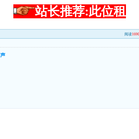
站长推荐:此位租
阅读
169
掌声