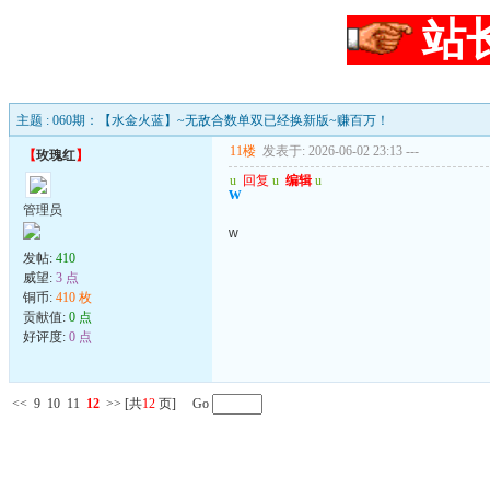
站
主题 : 060期：【水金火蓝】~无敌合数单双已经换新版~赚百万！
11楼
发表于: 2026-06-02 23:13
---
【
玫瑰红
】
u
回复
u
编辑
u
w
管理员
w
发帖:
410
威望:
3 点
铜币:
410 枚
贡献值:
0 点
好评度:
0 点
<<
9
10
11
12
>>
[共
12
页] Go