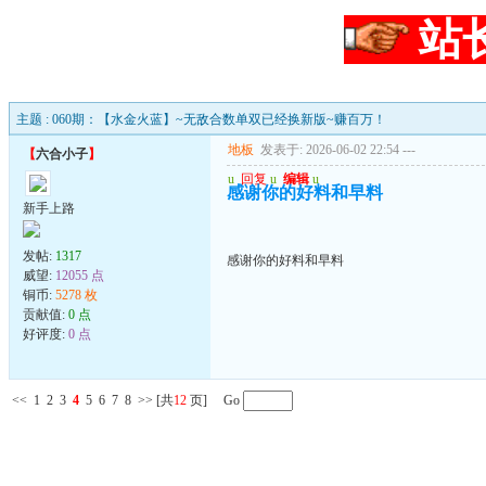
站
主题 : 060期：【水金火蓝】~无敌合数单双已经换新版~赚百万！
地板
发表于: 2026-06-02 22:54
---
【
六合小子
】
u
回复
u
编辑
u
感谢你的好料和早料
新手上路
发帖:
1317
感谢你的好料和早料
威望:
12055 点
铜币:
5278 枚
贡献值:
0 点
好评度:
0 点
<<
1
2
3
4
5
6
7
8
>>
[共
12
页] Go