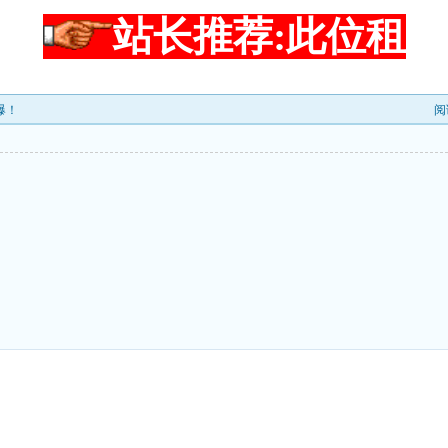
站长推荐:此位租
爆！
阅