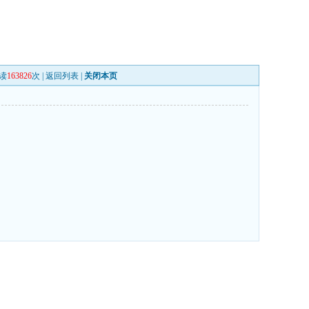
读
163826
次 |
返回列表
|
关闭本页