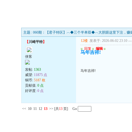
主题 : 060期：【君子特区】︹◆三个半单双◆︹大胆跟这里下注，赚
12楼
发表于: 2026-06-02 23:10
---
【
川崎平特
】
u
回复
u
编辑
u
马年吉祥!
侠客
发帖:
1363
马年吉祥!
威望:
11875 点
铜币:
5187 枚
贡献值:
0 点
好评度:
0 点
<<
10
11
12
13
>>
[共
13
页] Go