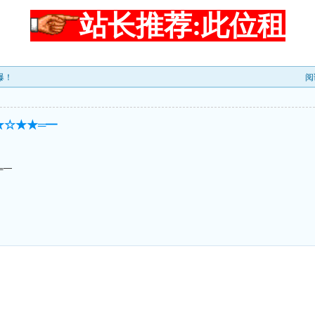
站长推荐:此位租
爆！
阅
★☆★★═━
═━