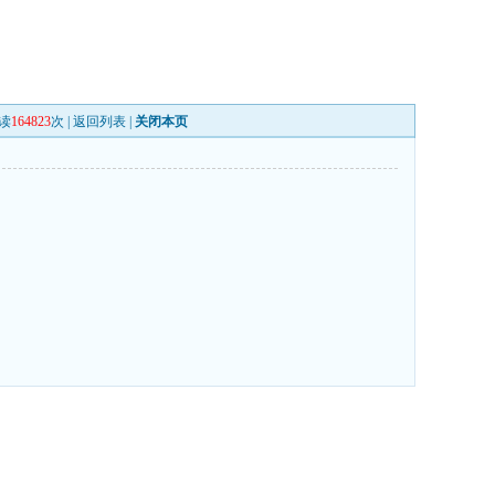
读
164823
次 |
返回列表
|
关闭本页