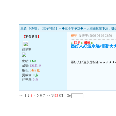
主题 : 060期：【君子特区】︹◆三个半单双◆︹大胆跟这里下注，赚
板凳
发表于: 2026-06-02 22:50
---
【
不负勇往
】
u
回复
u
编辑
u
愿好人好运永远相随!★
精灵王
发帖:
1328
愿好人好运永远相随!★★☆★★
威望:
12153 点
铜币:
5495 枚
贡献值:
0 点
好评度:
0 点
<<
1
2
3
4
5
6
7
>>
[共
13
页] Go