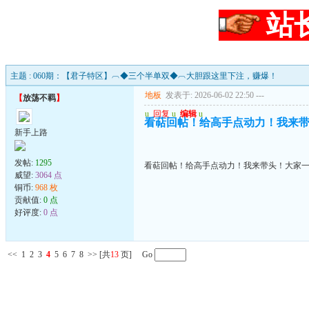
站
主题 : 060期：【君子特区】︹◆三个半单双◆︹大胆跟这里下注，赚爆！
地板
发表于: 2026-06-02 22:50
---
【
放荡不羁
】
u
回复
u
编辑
u
看萜回帖！给高手点动力！我来
新手上路
发帖:
1295
看萜回帖！给高手点动力！我来带头！大家
威望:
3064 点
铜币:
968 枚
贡献值:
0 点
好评度:
0 点
<<
1
2
3
4
5
6
7
8
>>
[共
13
页] Go