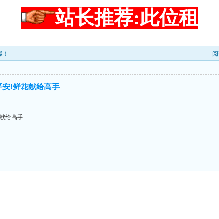
站长推荐:此位租
爆！
阅
平安!鲜花献给高手
花献给高手