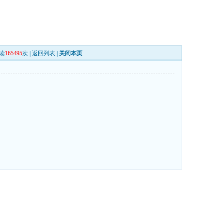
读
165495
次 |
返回列表
|
关闭本页