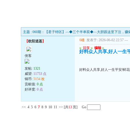
主题 : 060期：【君子特区】︹◆三个半单双◆︹大胆跟这里下注，赚
6楼
发表于: 2026-06-02 22:57
---
【
欧阳逍遥
】
u
回复
u
编辑
u
好料众人共享,好人一生
侠客
发帖:
1321
好料众人共享,好人一生平安!鲜
威望:
11753 点
铜币:
5154 枚
贡献值:
0 点
好评度:
0 点
<<
4
5
6
7
8
9
10
11
>>
[共
13
页] Go