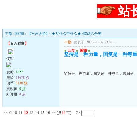
站
主题 : 060期：【六合天娇】≤★买什么中什么★≥惊动六合界.
11楼
发表于: 2026-06-02 23:04
---
【
百万财富
】
u
回复
u
编辑
u
坚持是一种力量，回复是一种尊
侠客
发帖:
1327
坚持是一种力量，回复是一种尊重，顶贴是
威望:
11678 点
铜币:
5138 枚
贡献值:
0 点
好评度:
0 点
<<
9
10
11
12
13
14
15
16
>>
[共
18
页] Go