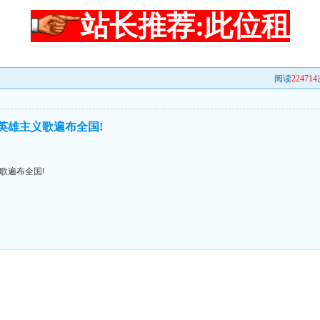
站长推荐:此位租
阅读
224714
英雄主义歌遍布全国!
歌遍布全国!