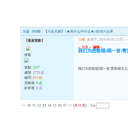
主题 : 060期：【六合天娇】≤★买什么中什么★≥惊动六合界.
12楼
发表于: 2026-06-02 23:05
---
【
落寂剪影
】
u
回复
u
编辑
u
我们为您歌唱;唱一首:赞
侠客
发帖:
1257
我们为您歌唱;唱一首:赞英雄主义
威望:
2779 点
铜币:
674 枚
贡献值:
0 点
好评度:
0 点
<<
10
11
12
13
14
15
16
17
>>
[共
18
页] Go