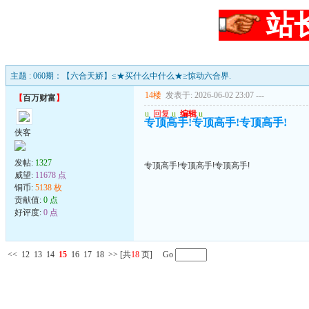
站
主题 : 060期：【六合天娇】≤★买什么中什么★≥惊动六合界.
14楼
发表于: 2026-06-02 23:07
---
【
百万财富
】
u
回复
u
编辑
u
专顶高手!专顶高手!专顶高手!
侠客
发帖:
1327
专顶高手!专顶高手!专顶高手!
威望:
11678 点
铜币:
5138 枚
贡献值:
0 点
好评度:
0 点
<<
12
13
14
15
16
17
18
>>
[共
18
页] Go