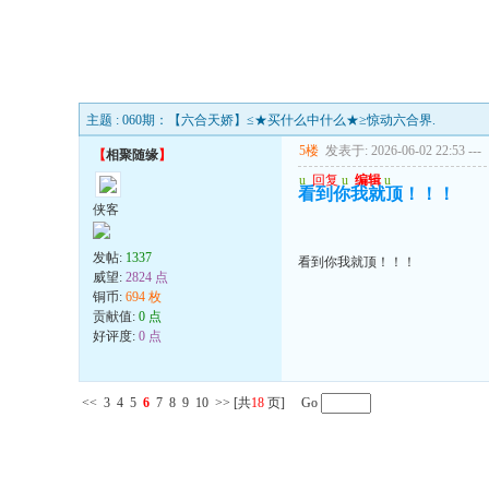
主题 : 060期：【六合天娇】≤★买什么中什么★≥惊动六合界.
5楼
发表于: 2026-06-02 22:53
---
【
相聚随缘
】
u
回复
u
编辑
u
看到你我就顶！！！
侠客
发帖:
1337
看到你我就顶！！！
威望:
2824 点
铜币:
694 枚
贡献值:
0 点
好评度:
0 点
<<
3
4
5
6
7
8
9
10
>>
[共
18
页] Go