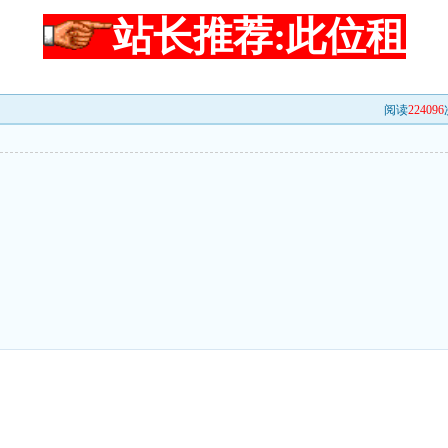
站长推荐:此位租
阅读
224096