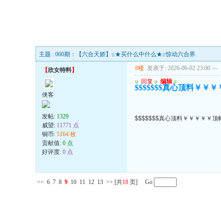
主题 : 060期：【六合天娇】≤★买什么中什么★≥惊动六合界.
8楼
发表于: 2026-06-02 23:00
---
【
欣女特料
】
u
回复
u
编辑
u
$$$$$$$真心顶料￥￥
侠客
发帖:
1329
$$$$$$$真心顶料￥￥￥￥￥
威望:
11771 点
铜币:
5164 枚
贡献值:
0 点
好评度:
0 点
<<
6
7
8
9
10
11
12
13
>>
[共
18
页] Go