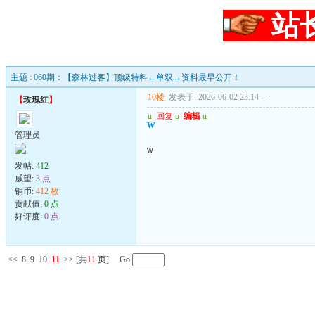
站
主题 : 060期：【森林过客】顶级特料←单双→资料最早公开！
10楼
发表于: 2026-06-02 23:14
---
【
玫瑰红
】
u
回复
u
编辑
u
w
管理员
w
发帖:
412
威望:
3 点
铜币:
412 枚
贡献值:
0 点
好评度:
0 点
<<
8
9
10
11
>>
[共
11
页] Go