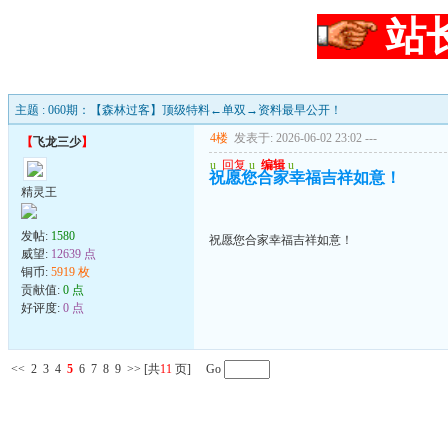
站
主题 : 060期：【森林过客】顶级特料←单双→资料最早公开！
4楼
发表于: 2026-06-02 23:02
---
【
飞龙三少
】
u
回复
u
编辑
u
祝愿您合家幸福吉祥如意！
精灵王
发帖:
1580
祝愿您合家幸福吉祥如意！
威望:
12639 点
铜币:
5919 枚
贡献值:
0 点
好评度:
0 点
<<
2
3
4
5
6
7
8
9
>>
[共
11
页] Go