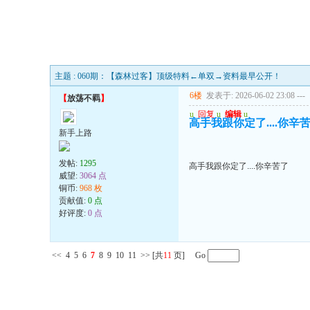
主题 : 060期：【森林过客】顶级特料←单双→资料最早公开！
6楼
发表于: 2026-06-02 23:08
---
【
放荡不羁
】
u
回复
u
编辑
u
高手我跟你定了....你辛
新手上路
发帖:
1295
高手我跟你定了....你辛苦了
威望:
3064 点
铜币:
968 枚
贡献值:
0 点
好评度:
0 点
<<
4
5
6
7
8
9
10
11
>>
[共
11
页] Go