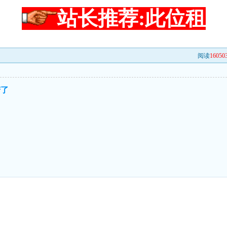
站长推荐:此位租
阅读
16050
苦了