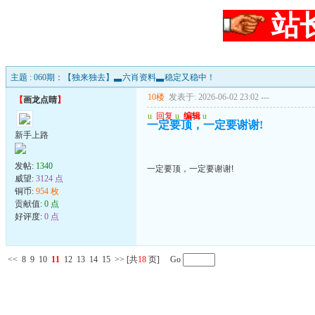
站
主题 : 060期：【独来独去】▃六肖资料▃稳定又稳中！
10楼
发表于: 2026-06-02 23:02
---
【
画龙点睛
】
u
回复
u
编辑
u
一定要顶，一定要谢谢!
新手上路
发帖:
1340
一定要顶，一定要谢谢!
威望:
3124 点
铜币:
954 枚
贡献值:
0 点
好评度:
0 点
<<
8
9
10
11
12
13
14
15
>>
[共
18
页] Go