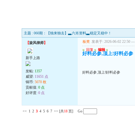
主题 : 060期：【独来独去】▃六肖资料▃稳定又稳中！
板凳
发表于: 2026-06-02 22:50
---
【
旋风律师
】
u
回复
u
编辑
u
好料必参,顶上!好料必参
新手上路
发帖:
1357
好料必参,顶上!好料必参
威望:
11651 点
铜币:
5070 枚
贡献值:
0 点
好评度:
0 点
<<
1
2
3
4
5
6
7
>>
[共
18
页] Go