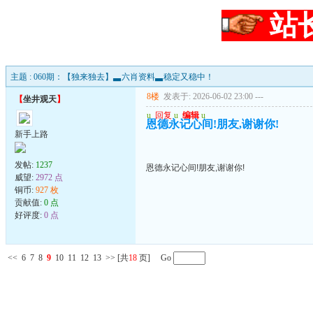
站
主题 : 060期：【独来独去】▃六肖资料▃稳定又稳中！
8楼
发表于: 2026-06-02 23:00
---
【
坐井观天
】
u
回复
u
编辑
u
恩德永记心间!朋友,谢谢你!
新手上路
发帖:
1237
恩德永记心间!朋友,谢谢你!
威望:
2972 点
铜币:
927 枚
贡献值:
0 点
好评度:
0 点
<<
6
7
8
9
10
11
12
13
>>
[共
18
页] Go