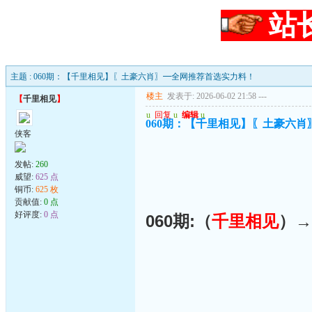
站
主题 : 060期：【千里相见】〖土豪六肖〗━全网推荐首选实力料！
楼主
发表于: 2026-06-02 21:58
---
【
千里相见
】
u
回复
u
编辑
u
060期：【千里相见】〖土豪六
侠客
发帖:
260
威望:
625 点
铜币:
625 枚
贡献值:
0 点
好评度:
0 点
060期:（
千里相见
）→