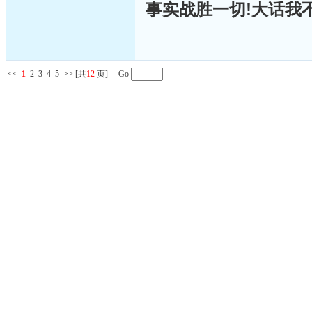
事实战胜一切!大话我
<<
1
2
3
4
5
>>
[共
12
页] Go