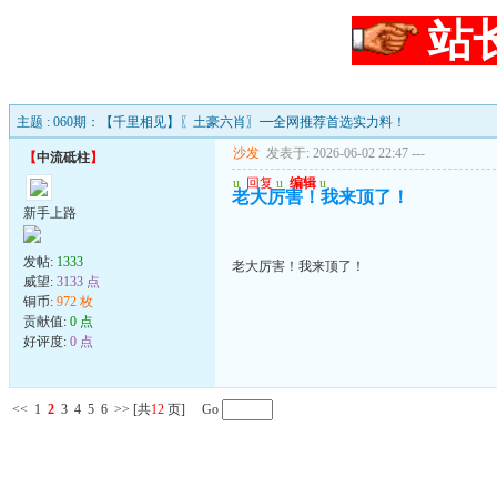
站
主题 : 060期：【千里相见】〖土豪六肖〗━全网推荐首选实力料！
沙发
发表于: 2026-06-02 22:47
---
【
中流砥柱
】
u
回复
u
编辑
u
老大厉害！我来顶了！
新手上路
发帖:
1333
老大厉害！我来顶了！
威望:
3133 点
铜币:
972 枚
贡献值:
0 点
好评度:
0 点
<<
1
2
3
4
5
6
>>
[共
12
页] Go