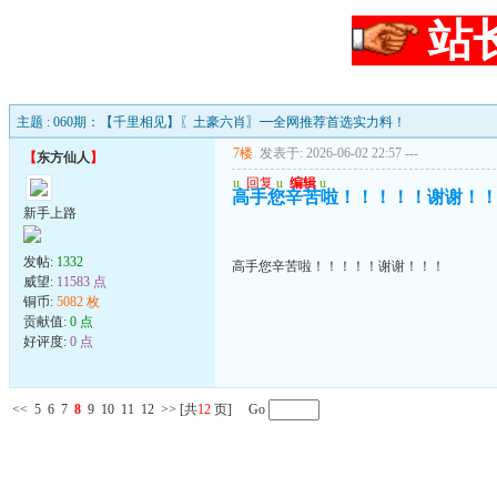
站
主题 : 060期：【千里相见】〖土豪六肖〗━全网推荐首选实力料！
7楼
发表于: 2026-06-02 22:57
---
【
东方仙人
】
u
回复
u
编辑
u
高手您辛苦啦！！！！！谢谢！
新手上路
发帖:
1332
高手您辛苦啦！！！！！谢谢！！！
威望:
11583 点
铜币:
5082 枚
贡献值:
0 点
好评度:
0 点
<<
5
6
7
8
9
10
11
12
>>
[共
12
页] Go